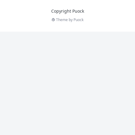
Copyright Puock
Theme by
Puock